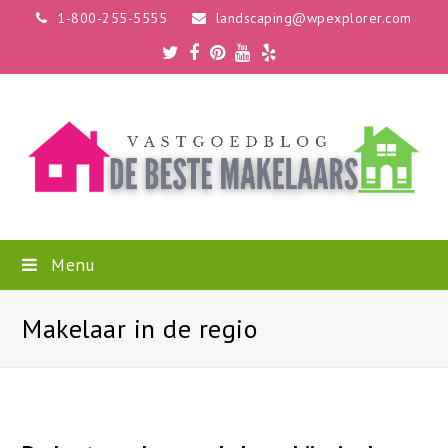
1-800-255-5555
landscaping@wpexplorer.com
Twitter
Facebook
Pinterest
Youtube
Yelp
Menu
Makelaar in de regio