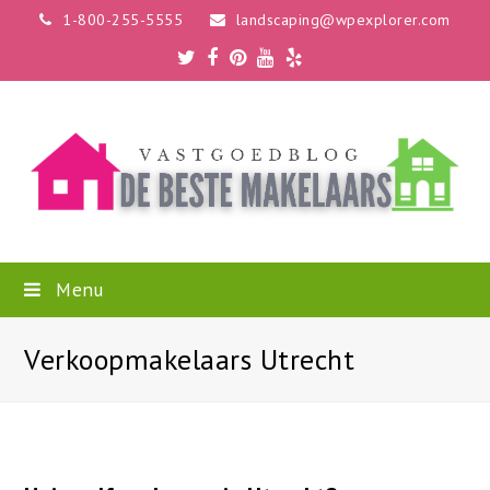
1-800-255-5555
landscaping@wpexplorer.com
Twitter
Facebook
Pinterest
Youtube
Yelp
Menu
Verkoopmakelaars Utrecht