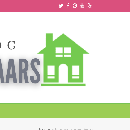
Twitter
Facebook
Pinterest
Youtube
Yelp
Home
»
Huis verkopen Venlo