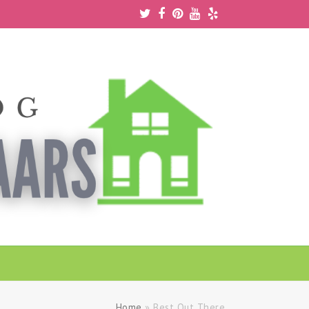
Twitter
Facebook
Pinterest
Youtube
Yelp
Home
»
Best Out There