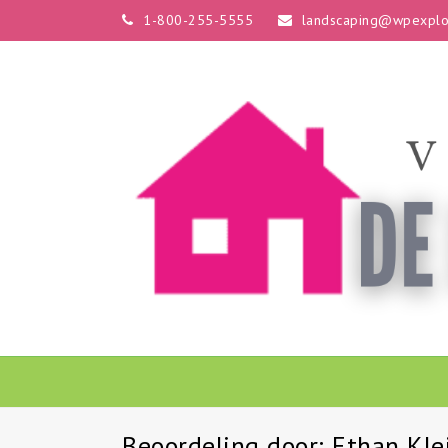
1-800-255-5555
landscaping@wpexplo
Beoordeling door: Ethan Kle