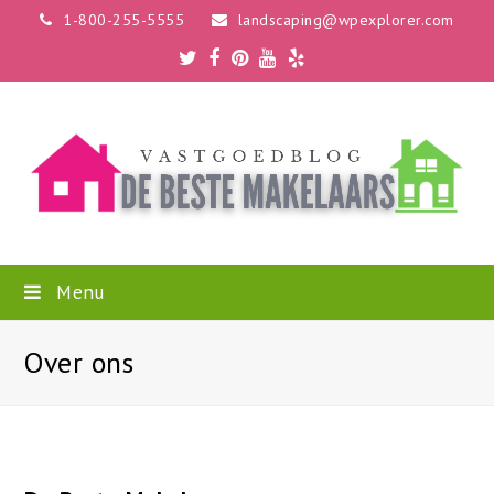
1-800-255-5555
landscaping@wpexplorer.com
Twitter
Facebook
Pinterest
Youtube
Yelp
Menu
Over ons